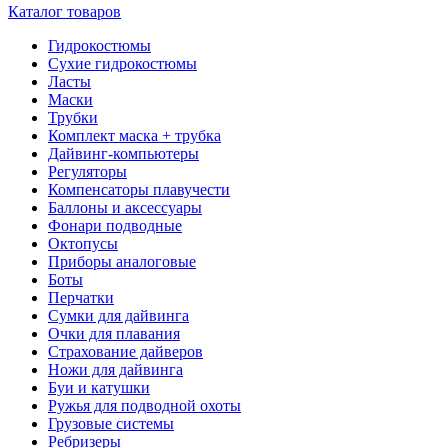
Каталог товаров
Гидрокостюмы
Сухие гидрокостюмы
Ласты
Маски
Трубки
Комплект маска + трубка
Дайвинг-компьютеры
Регуляторы
Компенсаторы плавучести
Баллоны и аксессуары
Фонари подводные
Октопусы
Приборы аналоговые
Боты
Перчатки
Сумки для дайвинга
Очки для плавания
Страхование дайверов
Ножи для дайвинга
Буи и катушки
Ружья для подводной охоты
Грузовые системы
Ребризеры