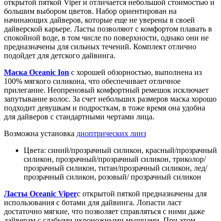
открытой пяткой Viper и отличается небольшой стоимостью и
большим выбором цветов. Набор ориентирован на
начинающих дайверов, которые еще не уверены в своей
дайверской карьере. Ласты позволяют с комфортом плавать в
спокойной воде, в том числе по поверхности, однако они не
предназначены для сильных течений. Комплект отлично
подойдет для детского дайвинга.
Маска Oceanic Ion
с хорошей обзорностью, выполнена из
100% мягкого силикона, что обеспечивает отличное
прилегание. Неопреновый комфортный ремешок исключает
запутывание волос. За счет небольших размеров маска хорошо
подходит девушкам и подросткам, в тоже время она удобна
для дайверов с стандартными чертами лица.
Возможна установка
диоптрических линз
Цвета: синий/прозрачный силикон, красный/прозрачный
силикон, прозрачный/прозрачный силикон, триколор/
прозрачный силикон, титан/прозрачный силикон, лед/
прозрачный силикон, розовый/ прозрачный силикон
Ласты Oceanic Viper
с открытой пяткой предназначены для
использования с ботами для дайвинга. Лопасти ласт
достаточно мягкие, что позволяет справляться с ними даже
дайверам с слабыми икроножными мышцами. При этом