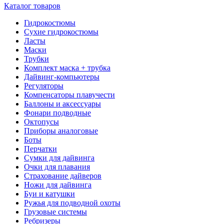
Каталог товаров
Гидрокостюмы
Сухие гидрокостюмы
Ласты
Маски
Трубки
Комплект маска + трубка
Дайвинг-компьютеры
Регуляторы
Компенсаторы плавучести
Баллоны и аксессуары
Фонари подводные
Октопусы
Приборы аналоговые
Боты
Перчатки
Сумки для дайвинга
Очки для плавания
Страхование дайверов
Ножи для дайвинга
Буи и катушки
Ружья для подводной охоты
Грузовые системы
Ребризеры