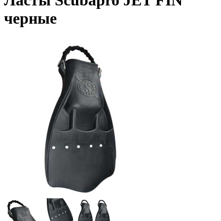
Ласты Scubapro JET FIN
черные