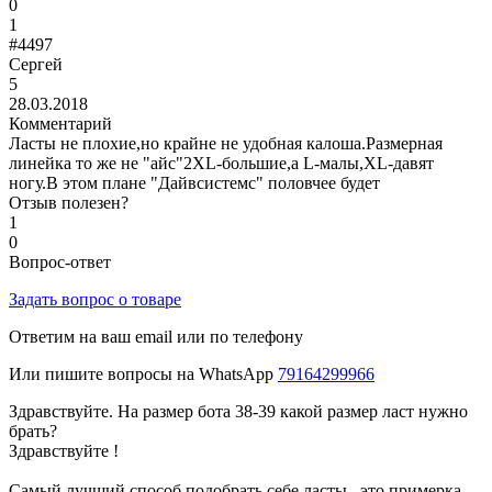
0
1
#4497
Сергей
5
28.03.2018
Комментарий
Ласты не плохие,но крайне не удобная калоша.Размерная
линейка то же не "айс"2XL-большие,а L-малы,XL-давят
ногу.В этом плане "Дайвсистемс" половчее будет
Отзыв полезен?
1
0
Вопрос-ответ
Задать вопрос о товаре
Ответим на ваш email или по телефону
Или пишите вопросы на WhatsApp
79164299966
Здравствуйте. На размер бота 38-39 какой размер ласт нужно
брать?
Здравствуйте !
Самый лучший способ подобрать себе ласты , это примерка.