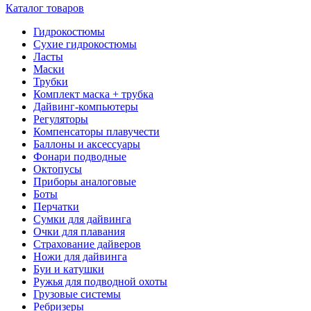
Каталог товаров
Гидрокостюмы
Сухие гидрокостюмы
Ласты
Маски
Трубки
Комплект маска + трубка
Дайвинг-компьютеры
Регуляторы
Компенсаторы плавучести
Баллоны и аксессуары
Фонари подводные
Октопусы
Приборы аналоговые
Боты
Перчатки
Сумки для дайвинга
Очки для плавания
Страхование дайверов
Ножи для дайвинга
Буи и катушки
Ружья для подводной охоты
Грузовые системы
Ребризеры