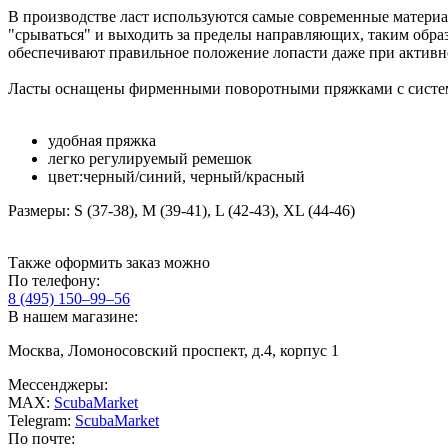
В производстве ласт используются самые современные матери
"срываться" и выходить за пределы направляющих, таким обра
обеспечивают правильное положение лопасти даже при активн
Ласты оснащены фирменными поворотными пряжками с системой
удобная пряжка
легко регулируемый ремешок
цвет:черный/синий, черный/красный
Размеры: S (37-38), M (39-41), L (42-43), XL (44-46)
Также оформить заказ можно
По телефону:
8 (495) 150–99–56
В нашем магазине:
Москва, Ломоносовский проспект, д.4, корпус 1
Мессенджеры:
MAX:
ScubaMarket
Telegram:
ScubaMarket
По почте: