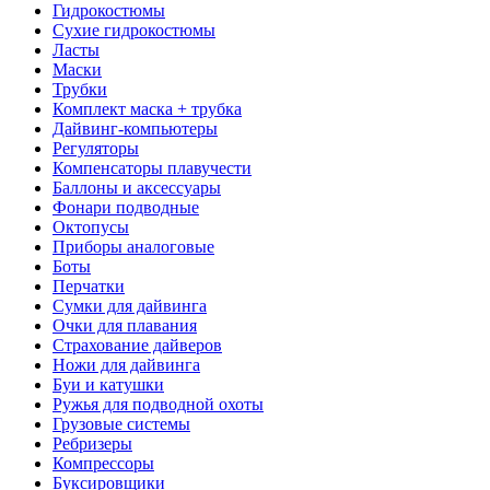
Гидрокостюмы
Сухие гидрокостюмы
Ласты
Маски
Трубки
Комплект маска + трубка
Дайвинг-компьютеры
Регуляторы
Компенсаторы плавучести
Баллоны и аксессуары
Фонари подводные
Октопусы
Приборы аналоговые
Боты
Перчатки
Сумки для дайвинга
Очки для плавания
Страхование дайверов
Ножи для дайвинга
Буи и катушки
Ружья для подводной охоты
Грузовые системы
Ребризеры
Компрессоры
Буксировщики