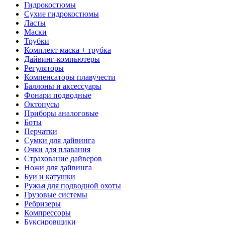
Гидрокостюмы
Сухие гидрокостюмы
Ласты
Маски
Трубки
Комплект маска + трубка
Дайвинг-компьютеры
Регуляторы
Компенсаторы плавучести
Баллоны и аксессуары
Фонари подводные
Октопусы
Приборы аналоговые
Боты
Перчатки
Сумки для дайвинга
Очки для плавания
Страхование дайверов
Ножи для дайвинга
Буи и катушки
Ружья для подводной охоты
Грузовые системы
Ребризеры
Компрессоры
Буксировщики