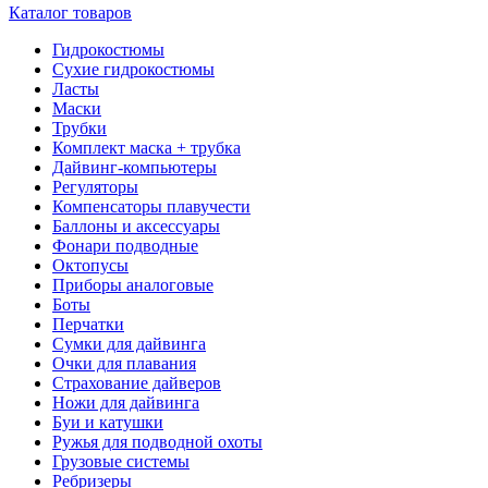
Каталог товаров
Гидрокостюмы
Сухие гидрокостюмы
Ласты
Маски
Трубки
Комплект маска + трубка
Дайвинг-компьютеры
Регуляторы
Компенсаторы плавучести
Баллоны и аксессуары
Фонари подводные
Октопусы
Приборы аналоговые
Боты
Перчатки
Сумки для дайвинга
Очки для плавания
Страхование дайверов
Ножи для дайвинга
Буи и катушки
Ружья для подводной охоты
Грузовые системы
Ребризеры