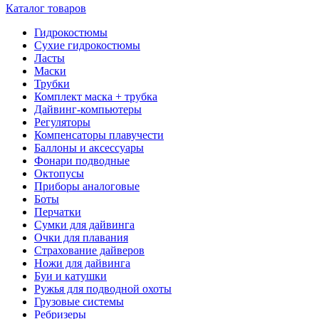
Каталог товаров
Гидрокостюмы
Сухие гидрокостюмы
Ласты
Маски
Трубки
Комплект маска + трубка
Дайвинг-компьютеры
Регуляторы
Компенсаторы плавучести
Баллоны и аксессуары
Фонари подводные
Октопусы
Приборы аналоговые
Боты
Перчатки
Сумки для дайвинга
Очки для плавания
Страхование дайверов
Ножи для дайвинга
Буи и катушки
Ружья для подводной охоты
Грузовые системы
Ребризеры