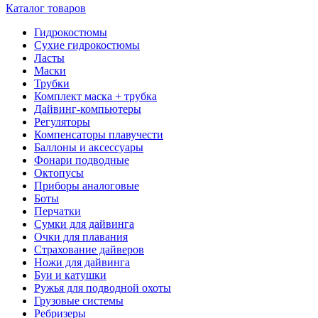
Каталог товаров
Гидрокостюмы
Сухие гидрокостюмы
Ласты
Маски
Трубки
Комплект маска + трубка
Дайвинг-компьютеры
Регуляторы
Компенсаторы плавучести
Баллоны и аксессуары
Фонари подводные
Октопусы
Приборы аналоговые
Боты
Перчатки
Сумки для дайвинга
Очки для плавания
Страхование дайверов
Ножи для дайвинга
Буи и катушки
Ружья для подводной охоты
Грузовые системы
Ребризеры