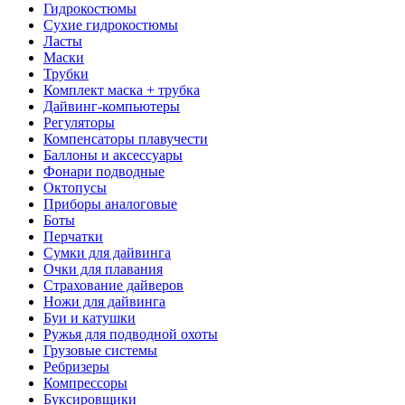
Гидрокостюмы
Сухие гидрокостюмы
Ласты
Маски
Трубки
Комплект маска + трубка
Дайвинг-компьютеры
Регуляторы
Компенсаторы плавучести
Баллоны и аксессуары
Фонари подводные
Октопусы
Приборы аналоговые
Боты
Перчатки
Сумки для дайвинга
Очки для плавания
Страхование дайверов
Ножи для дайвинга
Буи и катушки
Ружья для подводной охоты
Грузовые системы
Ребризеры
Компрессоры
Буксировщики