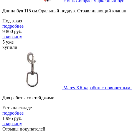
Hollis Compact маркерный буй
Длина буя 115 см.Оральный поддув. Стравливающий клапан
Под заказ
подробнее
9 860
руб.
в корзину
5 уже
купили
Mares XR карабин с поворотным 
Для работы со стейджами
Есть на складе
подробнее
1 995
руб.
в корзину
Отзывы покупателей