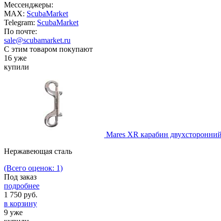
Мессенджеры:
MAX:
ScubaMarket
Telegram:
ScubaMarket
По почте:
sale@scubamarket.ru
С этим товаром покупают
16 уже
купили
Mares XR карабин двухсторонний
Нержавеющая сталь
(Всего оценок: 1)
Под заказ
подробнее
1 750
руб.
в корзину
9 уже