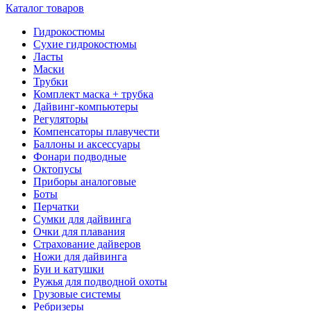
Каталог товаров
Гидрокостюмы
Сухие гидрокостюмы
Ласты
Маски
Трубки
Комплект маска + трубка
Дайвинг-компьютеры
Регуляторы
Компенсаторы плавучести
Баллоны и аксессуары
Фонари подводные
Октопусы
Приборы аналоговые
Боты
Перчатки
Сумки для дайвинга
Очки для плавания
Страхование дайверов
Ножи для дайвинга
Буи и катушки
Ружья для подводной охоты
Грузовые системы
Ребризеры