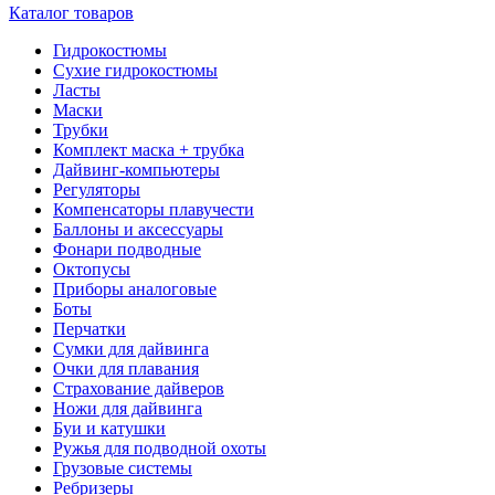
Каталог товаров
Гидрокостюмы
Сухие гидрокостюмы
Ласты
Маски
Трубки
Комплект маска + трубка
Дайвинг-компьютеры
Регуляторы
Компенсаторы плавучести
Баллоны и аксессуары
Фонари подводные
Октопусы
Приборы аналоговые
Боты
Перчатки
Сумки для дайвинга
Очки для плавания
Страхование дайверов
Ножи для дайвинга
Буи и катушки
Ружья для подводной охоты
Грузовые системы
Ребризеры