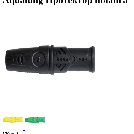
Aqualung Протектор шланга
570
руб.