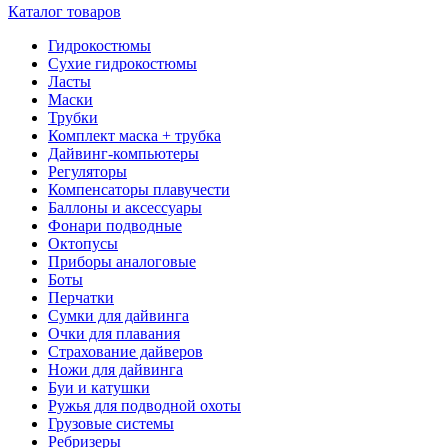
Каталог товаров
Гидрокостюмы
Сухие гидрокостюмы
Ласты
Маски
Трубки
Комплект маска + трубка
Дайвинг-компьютеры
Регуляторы
Компенсаторы плавучести
Баллоны и аксессуары
Фонари подводные
Октопусы
Приборы аналоговые
Боты
Перчатки
Сумки для дайвинга
Очки для плавания
Страхование дайверов
Ножи для дайвинга
Буи и катушки
Ружья для подводной охоты
Грузовые системы
Ребризеры