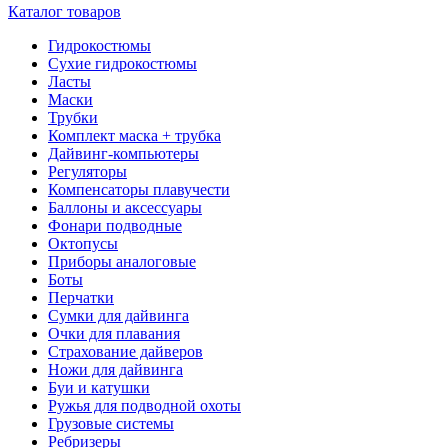
Каталог товаров
Гидрокостюмы
Сухие гидрокостюмы
Ласты
Маски
Трубки
Комплект маска + трубка
Дайвинг-компьютеры
Регуляторы
Компенсаторы плавучести
Баллоны и аксессуары
Фонари подводные
Октопусы
Приборы аналоговые
Боты
Перчатки
Сумки для дайвинга
Очки для плавания
Страхование дайверов
Ножи для дайвинга
Буи и катушки
Ружья для подводной охоты
Грузовые системы
Ребризеры