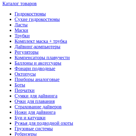
Каталог товаров
Гидрокостюмы
Сухие гидрокостюмы
Ласты
Маски
Трубки
Комплект маска + трубка
Дайвинг-компьютеры
Регуляторы
Компенсаторы плавучести
Баллоны и аксессуары
Фонари подводные
Октопусы
Приборы аналоговые
Боты
Перчатки
Сумки для дайвинга
Очки для плавания
Страхование дайверов
Ножи для дайвинга
Буи и катушки
Ружья для подводной охоты
Грузовые системы
Ребризеры