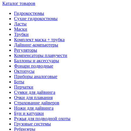
Каталог товаров
Гидрокостюмы
Сухие гидрокостюмы
Ласты
Маски
Трубки
Комплект маска + трубка
Дайвинг-компьютеры
Регуляторы
Компенсаторы плавучести
Баллоны и аксессуары
Фонари подводные
Октопусы
Приборы аналоговые
Боты
Перчатки
Сумки для дайвинга
Очки для плавания
Страхование дайверов
Ножи для дайвинга
Буи и катушки
Ружья для подводной охоты
Грузовые системы
Ребризеры