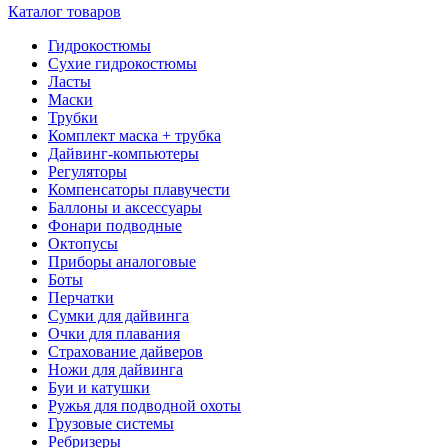
Каталог товаров
Гидрокостюмы
Сухие гидрокостюмы
Ласты
Маски
Трубки
Комплект маска + трубка
Дайвинг-компьютеры
Регуляторы
Компенсаторы плавучести
Баллоны и аксессуары
Фонари подводные
Октопусы
Приборы аналоговые
Боты
Перчатки
Сумки для дайвинга
Очки для плавания
Страхование дайверов
Ножи для дайвинга
Буи и катушки
Ружья для подводной охоты
Грузовые системы
Ребризеры