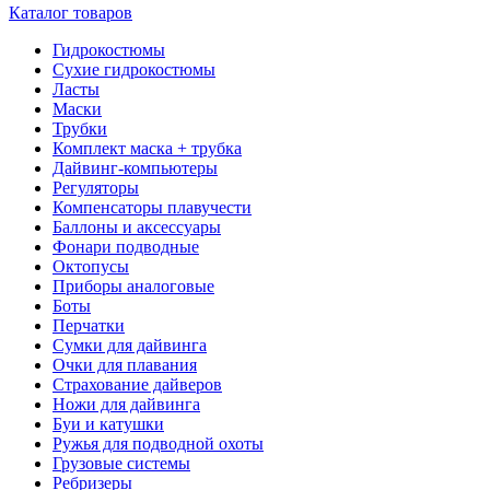
Каталог товаров
Гидрокостюмы
Сухие гидрокостюмы
Ласты
Маски
Трубки
Комплект маска + трубка
Дайвинг-компьютеры
Регуляторы
Компенсаторы плавучести
Баллоны и аксессуары
Фонари подводные
Октопусы
Приборы аналоговые
Боты
Перчатки
Сумки для дайвинга
Очки для плавания
Страхование дайверов
Ножи для дайвинга
Буи и катушки
Ружья для подводной охоты
Грузовые системы
Ребризеры