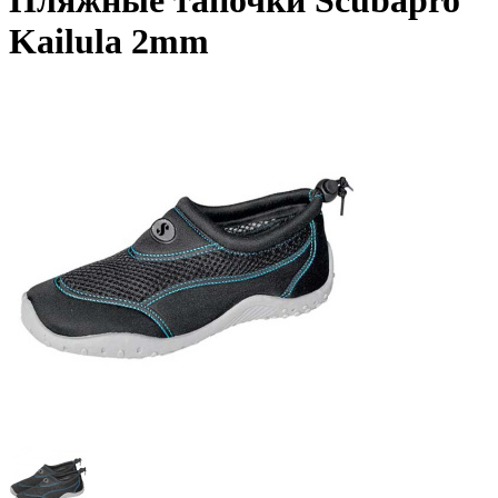
Пляжные тапочки Scubapro
Kailula 2mm