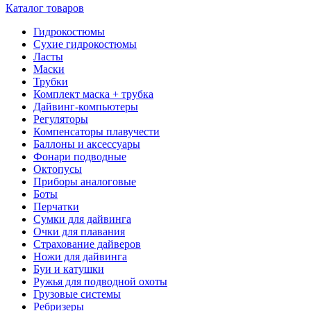
Каталог товаров
Гидрокостюмы
Сухие гидрокостюмы
Ласты
Маски
Трубки
Комплект маска + трубка
Дайвинг-компьютеры
Регуляторы
Компенсаторы плавучести
Баллоны и аксессуары
Фонари подводные
Октопусы
Приборы аналоговые
Боты
Перчатки
Сумки для дайвинга
Очки для плавания
Страхование дайверов
Ножи для дайвинга
Буи и катушки
Ружья для подводной охоты
Грузовые системы
Ребризеры