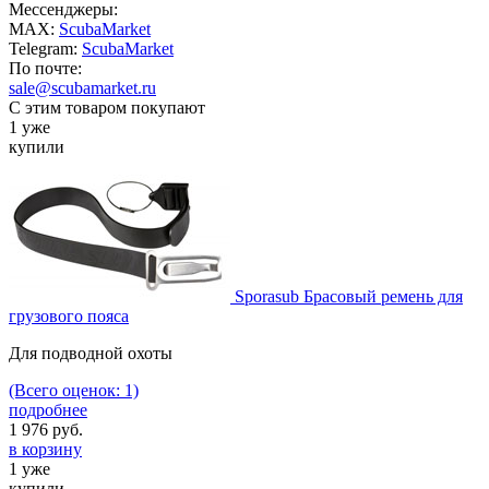
Мессенджеры:
MAX:
ScubaMarket
Telegram:
ScubaMarket
По почте:
sale@scubamarket.ru
С этим товаром покупают
1 уже
купили
Sporasub Брасовый ремень для
грузового пояса
Для подводной охоты
(Всего оценок: 1)
подробнее
1 976
руб.
в корзину
1 уже
купили