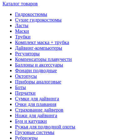
Каталог товаров
Гидрокостюмы
Сухие гидрокостюмы
Ласты
Маски
Трубки
Комплект маска + трубка
Дайвинг-компьютеры
Регуляторы
Компенсаторы плавучести
Баллоны и аксессуары
Фонари подводные
Октопусы
Приборы аналоговые
Боты
Перчатки
Сумки для дайвинга
Очки для плавания
Страхование дайверов
Ножи для дайвинга
Буи и катушки
Ружья для подводной охоты
Грузовые системы
Ребризеры