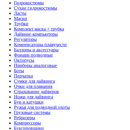
Гидрокостюмы
Сухие гидрокостюмы
Ласты
Маски
Трубки
Комплект маска + трубка
Дайвинг-компьютеры
Регуляторы
Компенсаторы плавучести
Баллоны и аксессуары
Фонари подводные
Октопусы
Приборы аналоговые
Боты
Перчатки
Сумки для дайвинга
Очки для плавания
Страхование дайверов
Ножи для дайвинга
Буи и катушки
Ружья для подводной охоты
Грузовые системы
Ребризеры
Компрессоры
Буксировщики