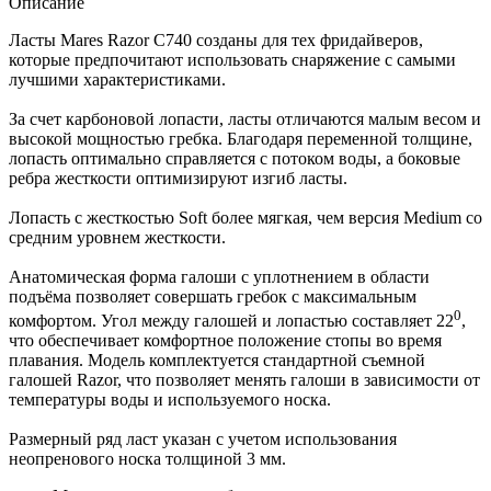
Описание
Ласты Mares Razor С740 созданы для тех фридайверов,
которые предпочитают использовать снаряжение с самыми
лучшими характеристиками.
За счет карбоновой лопасти, ласты отличаются малым весом и
высокой мощностью гребка. Благодаря переменной толщине,
лопасть оптимально справляется с потоком воды, а боковые
ребра жесткости оптимизируют изгиб ласты.
Лопасть с жесткостью Soft более мягкая, чем версия Medium со
средним уровнем жесткости.
Анатомическая форма галоши с уплотнением в области
подъёма позволяет совершать гребок с максимальным
0
комфортом. Угол между галошей и лопастью составляет 22
,
что обеспечивает комфортное положение стопы во время
плавания. Модель комплектуется стандартной съемной
галошей Razor, что позволяет менять галоши в зависимости от
температуры воды и используемого носка.
Размерный ряд ласт указан с учетом использования
неопренового носка толщиной 3 мм.