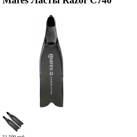
Mares Ласты Razor С740
51 500
руб.