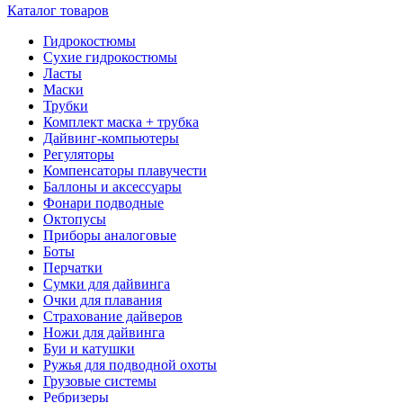
Каталог товаров
Гидрокостюмы
Сухие гидрокостюмы
Ласты
Маски
Трубки
Комплект маска + трубка
Дайвинг-компьютеры
Регуляторы
Компенсаторы плавучести
Баллоны и аксессуары
Фонари подводные
Октопусы
Приборы аналоговые
Боты
Перчатки
Сумки для дайвинга
Очки для плавания
Страхование дайверов
Ножи для дайвинга
Буи и катушки
Ружья для подводной охоты
Грузовые системы
Ребризеры