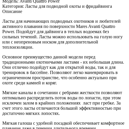
Модель:
Avanti Quattro Power
Категория:
Ласты для подводной охоты и фридайвинга
Описание
Ласты для начинающих подводных охотников и любителей
активного плавания по поверхности Mares Avanti Quattro
Power. Подойдут для дайвинга в теплых водоемах без
сильных течений. Ласты можно использовать на голую ногу
или с неопреновым носком для дополнительной
теплоизоляции.
Основное преимущество данной модели перед
традиционными охотничьими ластами - их небольшая длина.
Они отлично подойдут как для открытой воды, так и для
тренировок в бассейне. Позволяют легко маневрировать в
ограниченном пространстве, что особенно актуально при
охоте среди камней и коряг.
Мягкие каналы в сочетании с ребрами жесткости позволяют
оптимально распределить поток воды по лопасти, при этом
исключен залом в крайних положениях ласт при гребке. За
счет этого ласты отличаются большой эффективностью при
достаточно мягких лопостях.
Мягкая галоша с удобной посадкой обеспечивает комфортное
плавание даже в течении длительного времени.