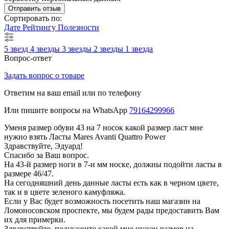
Отправить отзыв
Сортировать по:
Дате
Рейтингу
Полезности
5 звезд
4 звезды
3 звезды
2 звезды
1 звезда
Вопрос-ответ
Задать вопрос о товаре
Ответим на ваш email или по телефону
Или пишите вопросы на WhatsApp
79164299966
Уменя размер обуви 43 на 7 носок какой размер ласт мне
нужно взять Ласты Mares Avanti Quattro Power
Здравствуйте, Эдуард!
Спасибо за Ваш вопрос.
На 43-й размер ноги в 7-и мм носке, должны подойти ласты в
размере 46/47.
На сегодняшний день данные ласты есть как в черном цвете,
так и в цвете зеленого камуфляжа.
Если у Вас будет возможность посетить наш магазин на
Ломоносовском проспекте, мы будем рады предоставить Вам
их для примерки.
Здравствуйте, подскажите какой мне нужен размер на