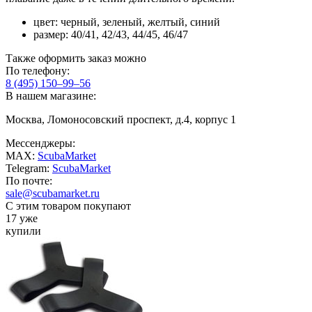
цвет: черный, зеленый, желтый, синий
размер: 40/41, 42/43, 44/45, 46/47
Также оформить заказ можно
По телефону:
8 (495) 150–99–56
В нашем магазине:
Москва, Ломоносовский проспект, д.4, корпус 1
Мессенджеры:
MAX:
ScubaMarket
Telegram:
ScubaMarket
По почте:
sale@scubamarket.ru
С этим товаром покупают
17 уже
купили