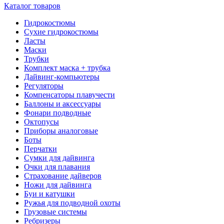
Каталог товаров
Гидрокостюмы
Сухие гидрокостюмы
Ласты
Маски
Трубки
Комплект маска + трубка
Дайвинг-компьютеры
Регуляторы
Компенсаторы плавучести
Баллоны и аксессуары
Фонари подводные
Октопусы
Приборы аналоговые
Боты
Перчатки
Сумки для дайвинга
Очки для плавания
Страхование дайверов
Ножи для дайвинга
Буи и катушки
Ружья для подводной охоты
Грузовые системы
Ребризеры