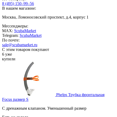
8 (495) 150–99–56
В нашем магазине:
Москва, Ломоносовский проспект, д.4, корпус 1
Мессенджеры:
MAX:
ScubaMarket
Telegram:
ScubaMarket
По почте:
sale@scubamarket.ru
С этим товаром покупают
6 уже
купили
Phelps Трубка фронтальная
Focus размер S
С дренажным клапаном. Уменьшенный размер