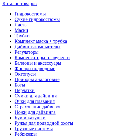
Каталог товаров
Гидрокостюмы
Сухие гидрокостюмы
Ласты
Маски
Трубки
Комплект маска + трубка
Дайвинг-компьютеры
Регуляторы
Компенсаторы плавучести
Баллоны и аксессуары
Фонари подводные
Октопусы
Приборы аналоговые
Боты
Перчатки
Сумки для дайвинга
Очки для плавания
Страхование дайверов
Ножи для дайвинга
Буи и катушки
Ружья для подводной охоты
Грузовые системы
Ребризеры