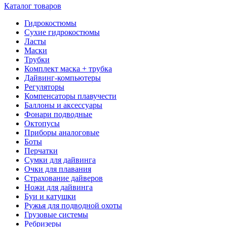
Каталог товаров
Гидрокостюмы
Сухие гидрокостюмы
Ласты
Маски
Трубки
Комплект маска + трубка
Дайвинг-компьютеры
Регуляторы
Компенсаторы плавучести
Баллоны и аксессуары
Фонари подводные
Октопусы
Приборы аналоговые
Боты
Перчатки
Сумки для дайвинга
Очки для плавания
Страхование дайверов
Ножи для дайвинга
Буи и катушки
Ружья для подводной охоты
Грузовые системы
Ребризеры