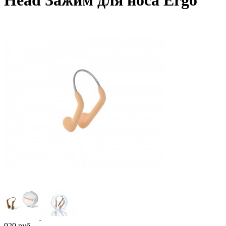
Head Зажим для носа Ergo
920
руб.