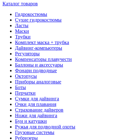
Каталог товаров
Гидрокостюмы
Сухие гидрокостюмы
Ласты
Маски
Трубки
Комплект маска + трубка
Дайвинг-компьютеры
Регуляторы
Компенсаторы плавучести
Баллоны и аксессуары
Фонари подводные
Октопусы
Приборы аналоговые
Боты
Перчатки
Сумки для дайвинга
Очки для плавания
Страхование дайверов
Ножи для дайвинга
Буи и катушки
Ружья для подводной охоты
Грузовые системы
Ребризеры