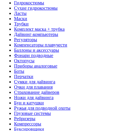
Гидрокостюмы
Сухие гидрокостюмы
Ласты
Маски
Трубки
Комплект маска + трубка
Дайвинг-компьютеры
Регуляторы
Компенсаторы плавучести
Баллоны и аксессуары
Фонари подводные
Октопусы
Приборы аналоговые
Боты
Перчатки
Сумки для дайвинга
Очки для плавания
Страхование дайверов
Ножи для дайвинга
Буи и катушки
Ружья для подводной охоты
Грузовые системы
Ребризеры
Компрессоры
Буксировщики