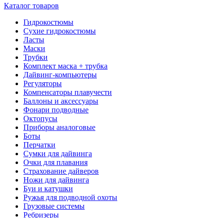
Каталог товаров
Гидрокостюмы
Сухие гидрокостюмы
Ласты
Маски
Трубки
Комплект маска + трубка
Дайвинг-компьютеры
Регуляторы
Компенсаторы плавучести
Баллоны и аксессуары
Фонари подводные
Октопусы
Приборы аналоговые
Боты
Перчатки
Сумки для дайвинга
Очки для плавания
Страхование дайверов
Ножи для дайвинга
Буи и катушки
Ружья для подводной охоты
Грузовые системы
Ребризеры