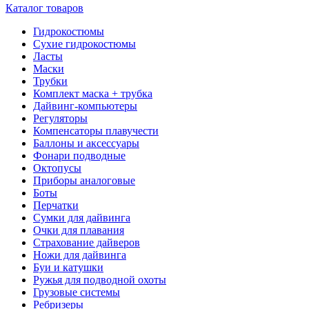
Каталог товаров
Гидрокостюмы
Сухие гидрокостюмы
Ласты
Маски
Трубки
Комплект маска + трубка
Дайвинг-компьютеры
Регуляторы
Компенсаторы плавучести
Баллоны и аксессуары
Фонари подводные
Октопусы
Приборы аналоговые
Боты
Перчатки
Сумки для дайвинга
Очки для плавания
Страхование дайверов
Ножи для дайвинга
Буи и катушки
Ружья для подводной охоты
Грузовые системы
Ребризеры