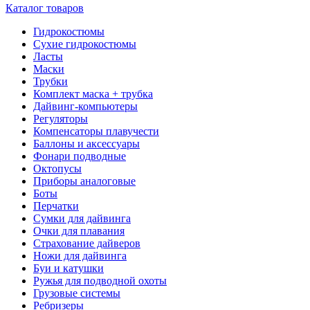
Каталог товаров
Гидрокостюмы
Сухие гидрокостюмы
Ласты
Маски
Трубки
Комплект маска + трубка
Дайвинг-компьютеры
Регуляторы
Компенсаторы плавучести
Баллоны и аксессуары
Фонари подводные
Октопусы
Приборы аналоговые
Боты
Перчатки
Сумки для дайвинга
Очки для плавания
Страхование дайверов
Ножи для дайвинга
Буи и катушки
Ружья для подводной охоты
Грузовые системы
Ребризеры