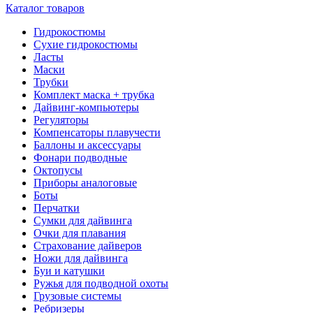
Каталог товаров
Гидрокостюмы
Сухие гидрокостюмы
Ласты
Маски
Трубки
Комплект маска + трубка
Дайвинг-компьютеры
Регуляторы
Компенсаторы плавучести
Баллоны и аксессуары
Фонари подводные
Октопусы
Приборы аналоговые
Боты
Перчатки
Сумки для дайвинга
Очки для плавания
Страхование дайверов
Ножи для дайвинга
Буи и катушки
Ружья для подводной охоты
Грузовые системы
Ребризеры