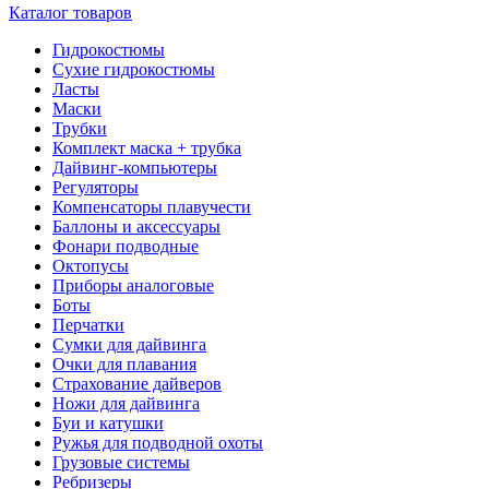
Каталог товаров
Гидрокостюмы
Сухие гидрокостюмы
Ласты
Маски
Трубки
Комплект маска + трубка
Дайвинг-компьютеры
Регуляторы
Компенсаторы плавучести
Баллоны и аксессуары
Фонари подводные
Октопусы
Приборы аналоговые
Боты
Перчатки
Сумки для дайвинга
Очки для плавания
Страхование дайверов
Ножи для дайвинга
Буи и катушки
Ружья для подводной охоты
Грузовые системы
Ребризеры