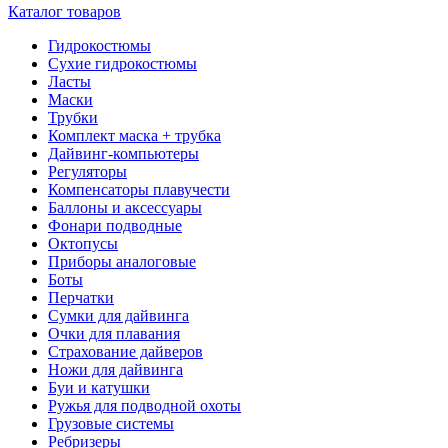
Каталог товаров
Гидрокостюмы
Сухие гидрокостюмы
Ласты
Маски
Трубки
Комплект маска + трубка
Дайвинг-компьютеры
Регуляторы
Компенсаторы плавучести
Баллоны и аксессуары
Фонари подводные
Октопусы
Приборы аналоговые
Боты
Перчатки
Сумки для дайвинга
Очки для плавания
Страхование дайверов
Ножи для дайвинга
Буи и катушки
Ружья для подводной охоты
Грузовые системы
Ребризеры