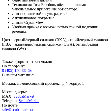
Одно линзовый дизайн
Технология Tusa Freedom, обеспечивающая
максимальное прилегание обтюратора
Линзы с защитой от ультрафиолета
Антибликовое покрытие
Линзы CrystalView
Удобная пряжка с возможностью точной подгонки
ремешка
Цвет: черный/черный силикон (BKA), синий/черный силикон
(FBA), аквамарин/черный силикон (OGA), белый/белый
силикон (WA)
Также оформить заказ можно
По телефону:
8 (495) 150–99–56
В нашем магазине:
Москва, Ломоносовский проспект, д.4, корпус 1
Мессенджеры:
MAX:
ScubaMarket
Telegram:
ScubaMarket
По почте:
sale@scubamarket.ru