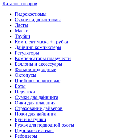
Каталог товаров
Гидрокостюмы
Сухие гидрокостюмы
Ласты
Маски
Трубки
Комплект маска + трубка
Дайвинг-компьютеры
Регуляторы
Компенсаторы плавучести
Баллоны и аксессуары
Фонари подводные
Октопусы
Приборы аналоговые
Боты
Перчатки
Сумки для дайвинга
Очки для плавания
Страхование дайверов
Ножи для дайвинга
Буи и катушки
Ружья для подводной охоты
Грузовые системы
Ребризеры