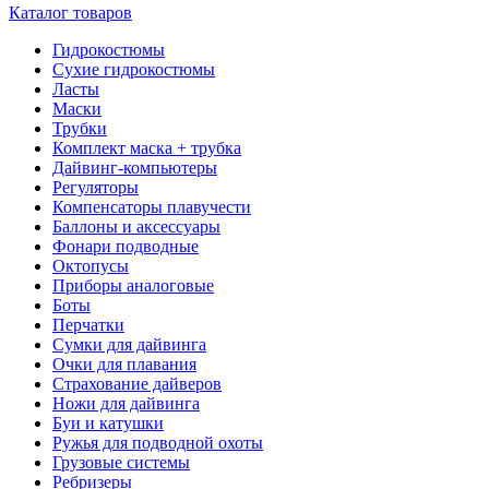
Каталог товаров
Гидрокостюмы
Сухие гидрокостюмы
Ласты
Маски
Трубки
Комплект маска + трубка
Дайвинг-компьютеры
Регуляторы
Компенсаторы плавучести
Баллоны и аксессуары
Фонари подводные
Октопусы
Приборы аналоговые
Боты
Перчатки
Сумки для дайвинга
Очки для плавания
Страхование дайверов
Ножи для дайвинга
Буи и катушки
Ружья для подводной охоты
Грузовые системы
Ребризеры