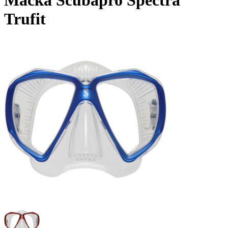
Маска Scubapro Spectra
Trufit