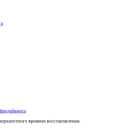
га
 фридайвинга
верхностного времени восстановления.