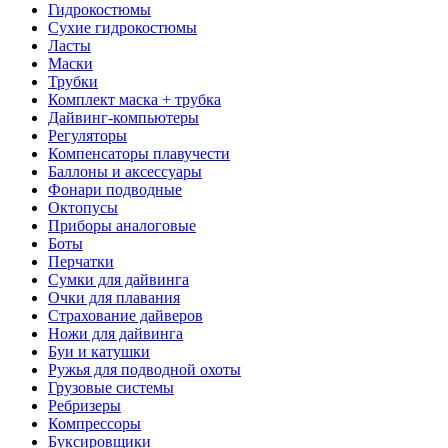
Гидрокостюмы
Сухие гидрокостюмы
Ласты
Маски
Трубки
Комплект маска + трубка
Дайвинг-компьютеры
Регуляторы
Компенсаторы плавучести
Баллоны и аксессуары
Фонари подводные
Октопусы
Приборы аналоговые
Боты
Перчатки
Сумки для дайвинга
Очки для плавания
Страхование дайверов
Ножи для дайвинга
Буи и катушки
Ружья для подводной охоты
Грузовые системы
Ребризеры
Компрессоры
Буксировщики