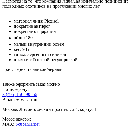
Несмотря на то, что компания Aqualung изначально позиционир
подводных охотников на протяжении многих лет.
материал линз: Plexisol
покрытие антифог
покрытие от царапин
0
обзор 180
малый внутренний объем
вес: 98 г
гипоаллергенный силикон
пряжки с быстрой регулировкой
Цвет: черный силикон/черный
Также оформить заказ можно
По телефону:
8 (495) 150–99–56
В нашем магазине:
Москва, Ломоносовский проспект, д.4, корпус 1
Мессенджеры:
MAX:
ScubaMarket