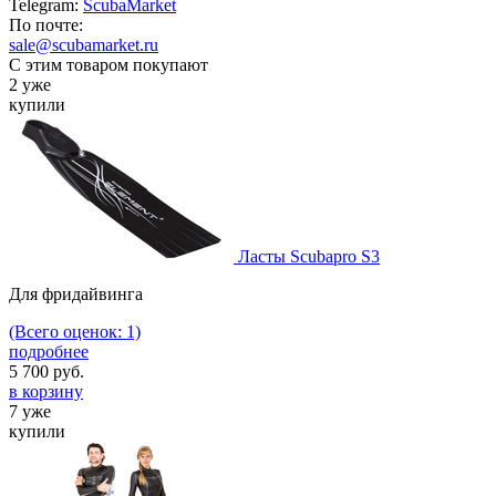
Telegram:
ScubaMarket
По почте:
sale@scubamarket.ru
С этим товаром покупают
2 уже
купили
Ласты Scubapro S3
Для фридайвинга
(Всего оценок: 1)
подробнее
5 700
руб.
в корзину
7 уже
купили