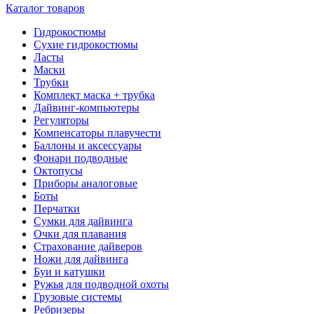
Каталог товаров
Гидрокостюмы
Сухие гидрокостюмы
Ласты
Маски
Трубки
Комплект маска + трубка
Дайвинг-компьютеры
Регуляторы
Компенсаторы плавучести
Баллоны и аксессуары
Фонари подводные
Октопусы
Приборы аналоговые
Боты
Перчатки
Сумки для дайвинга
Очки для плавания
Страхование дайверов
Ножи для дайвинга
Буи и катушки
Ружья для подводной охоты
Грузовые системы
Ребризеры