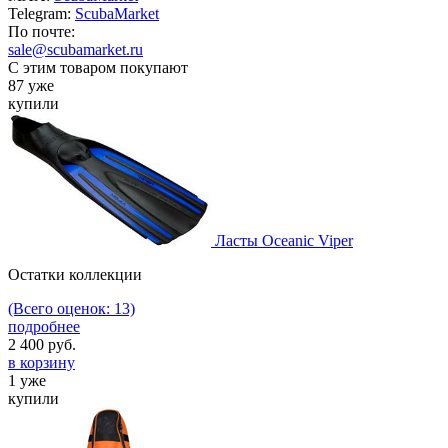
Telegram:
ScubaMarket
По почте:
sale@scubamarket.ru
С этим товаром покупают
87 уже
купили
Ласты Oceanic Viper
Остатки коллекции
(Всего оценок: 13)
подробнее
2 400
руб.
в корзину
1 уже
купили