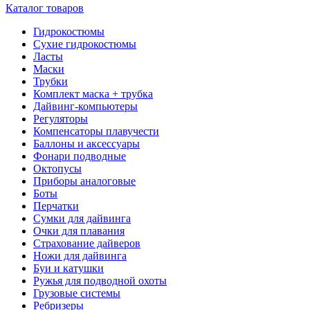
Каталог товаров
Гидрокостюмы
Сухие гидрокостюмы
Ласты
Маски
Трубки
Комплект маска + трубка
Дайвинг-компьютеры
Регуляторы
Компенсаторы плавучести
Баллоны и аксессуары
Фонари подводные
Октопусы
Приборы аналоговые
Боты
Перчатки
Сумки для дайвинга
Очки для плавания
Страхование дайверов
Ножи для дайвинга
Буи и катушки
Ружья для подводной охоты
Грузовые системы
Ребризеры