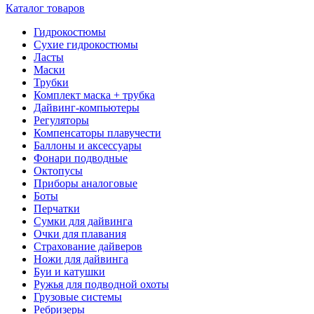
Каталог товаров
Гидрокостюмы
Сухие гидрокостюмы
Ласты
Маски
Трубки
Комплект маска + трубка
Дайвинг-компьютеры
Регуляторы
Компенсаторы плавучести
Баллоны и аксессуары
Фонари подводные
Октопусы
Приборы аналоговые
Боты
Перчатки
Сумки для дайвинга
Очки для плавания
Страхование дайверов
Ножи для дайвинга
Буи и катушки
Ружья для подводной охоты
Грузовые системы
Ребризеры