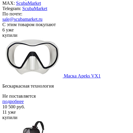
MAX:
ScubaMarket
Telegram:
ScubaMarket
По почте:
sale@scubamarket.ru
С этим товаром покупают
6 уже
купили
Маска Apeks VX1
Бескаркасная технология
Не поставляется
подробнее
10 500
руб.
11 уже
купили