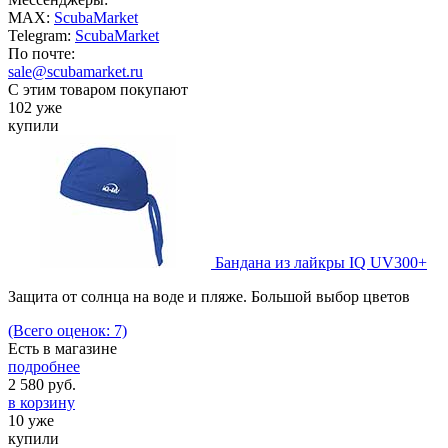
MAX:
ScubaMarket
Telegram:
ScubaMarket
По почте:
sale@scubamarket.ru
С этим товаром покупают
102 уже
купили
Бандана из лайкры IQ UV300+
Защита от солнца на воде и пляже. Большой выбор цветов
(Всего оценок: 7)
Есть в магазине
подробнее
2 580
руб.
в корзину
10 уже
купили