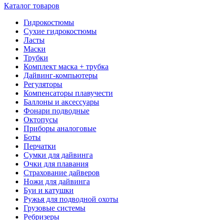
Каталог товаров
Гидрокостюмы
Сухие гидрокостюмы
Ласты
Маски
Трубки
Комплект маска + трубка
Дайвинг-компьютеры
Регуляторы
Компенсаторы плавучести
Баллоны и аксессуары
Фонари подводные
Октопусы
Приборы аналоговые
Боты
Перчатки
Сумки для дайвинга
Очки для плавания
Страхование дайверов
Ножи для дайвинга
Буи и катушки
Ружья для подводной охоты
Грузовые системы
Ребризеры