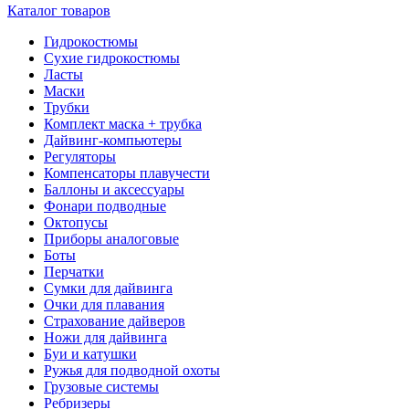
Каталог товаров
Гидрокостюмы
Сухие гидрокостюмы
Ласты
Маски
Трубки
Комплект маска + трубка
Дайвинг-компьютеры
Регуляторы
Компенсаторы плавучести
Баллоны и аксессуары
Фонари подводные
Октопусы
Приборы аналоговые
Боты
Перчатки
Сумки для дайвинга
Очки для плавания
Страхование дайверов
Ножи для дайвинга
Буи и катушки
Ружья для подводной охоты
Грузовые системы
Ребризеры