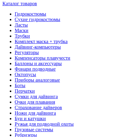
Каталог товаров
Гидрокостюмы
Сухие гидрокостюмы
Ласты
Маски
Трубки
Комплект маска + трубка
Дайвинг-компьютеры
Регуляторы
Компенсаторы плавучести
Баллоны и аксессуары
Фонари подводные
Октопусы
Приборы аналоговые
Боты
Перчатки
Сумки для дайвинга
Очки для плавания
Страхование дайверов
Ножи для дайвинга
Буи и катушки
Ружья для подводной охоты
Грузовые системы
Ребризеры