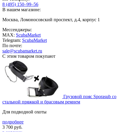
8 (495) 150–99–56
В нашем магазине:
Москва, Ломоносовский проспект, д.4, корпус 1
Мессенджеры:
MAX:
ScubaMarket
Telegram:
ScubaMarket
По почте:
sale@scubamarket.ru
С этим товаром покупают
Грузовой пояс Sporasub со
стальной пряжкой и брасовым ремнем
Для подводной охоты
подробнее
3 700
руб.