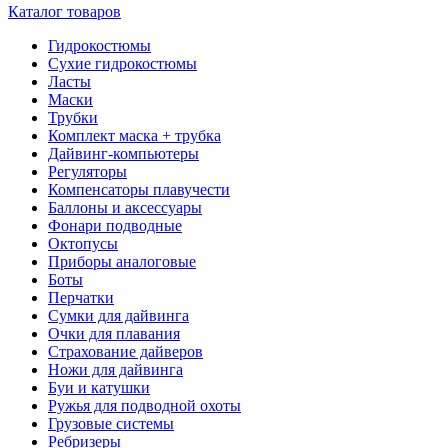
Каталог товаров
Гидрокостюмы
Сухие гидрокостюмы
Ласты
Маски
Трубки
Комплект маска + трубка
Дайвинг-компьютеры
Регуляторы
Компенсаторы плавучести
Баллоны и аксессуары
Фонари подводные
Октопусы
Приборы аналоговые
Боты
Перчатки
Сумки для дайвинга
Очки для плавания
Страхование дайверов
Ножи для дайвинга
Буи и катушки
Ружья для подводной охоты
Грузовые системы
Ребризеры