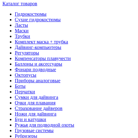
Каталог товаров
Гидрокостюмы
Сухие гидрокостюмы
Ласты
Маски
Трубки
Комплект маска + трубка
Дайвинг-компьютеры
Регуляторы
Компенсаторы плавучести
Баллоны и аксессуары
Фонари подводные
Октопусы
Приборы аналоговые
Боты
Перчатки
Сумки для дайвинга
Очки для плавания
Страхование дайверов
Ножи для дайвинга
Буи и катушки
Ружья для подводной охоты
Грузовые системы
Ребризеры