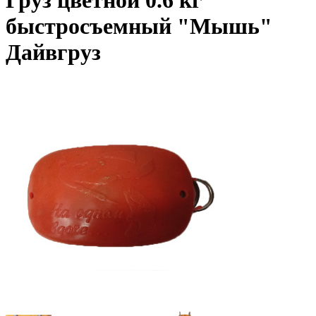
Груз цветной 0.6 кг
быстросъемный "Мышь"
Дайвгруз