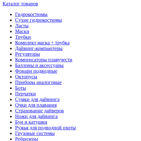
Каталог товаров
Гидрокостюмы
Сухие гидрокостюмы
Ласты
Маски
Трубки
Комплект маска + трубка
Дайвинг-компьютеры
Регуляторы
Компенсаторы плавучести
Баллоны и аксессуары
Фонари подводные
Октопусы
Приборы аналоговые
Боты
Перчатки
Сумки для дайвинга
Очки для плавания
Страхование дайверов
Ножи для дайвинга
Буи и катушки
Ружья для подводной охоты
Грузовые системы
Ребризеры