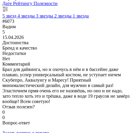
Дате
Рейтингу
Полезности
5 звезд
4 звезды
3 звезды
2 звезды
1 звезда
#6073
Вадим
5
15.04.2026
Достоинства
Бренд и качество
Недостатки
Нет
Комментарий
Брал для дайвинга, но и охочусь в нём и в бассейне даже
плаваю, успер универсальный костюм, не уступает ничем
Скубепро, Аквалунгу и Маресу! Приятный
минималистический дизайн, для мужчин в самый раз!
Эластичнем прмя очень его не назовёшь, но оно и не надо,
зато тепло хоть это и трёшка, даже в воде 19 граусов не замёрз
вообще! Всем советую!
Отзыв полезен?
0
0
Вопрос-ответ
Задать вопрос о товаре