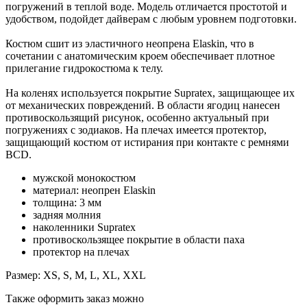
погружений в теплой воде. Модель отличается простотой и
удобством, подойдет дайверам с любым уровнем подготовки.
Костюм сшит из эластичного неопрена Elaskin, что в
сочетании с анатомическим кроем обеспечивает плотное
прилегание гидрокостюма к телу.
На коленях используется покрытие Supratex, защищающее их
от механических повреждений. В области ягодиц нанесен
противоскользящий рисунок, особенно актуальный при
погружениях с зодиаков. На плечах имеется протектор,
защищающий костюм от истирания при контакте с ремнями
BCD.
мужской монокостюм
материал: неопрен Elaskin
толщина: 3 мм
задняя молния
наколенники Supratex
противоскользящее покрытие в области паха
протектор на плечах
Размер: XS, S, M, L, XL, XXL
Также оформить заказ можно