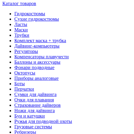
Каталог товаров
Гидрокостюмы
Сухие гидрокостюмы
Ласты
Маски
Трубки
Комплект маска + трубка
Дайвинг-компьютеры
Регуляторы
Компенсаторы плавучести
Баллоны и аксессуары
Фонари подводные
Октопусы
Приборы аналоговые
Боты
Перчатки
Сумки для дайвинга
Очки для плавания
Страхование дайверов
Ножи для дайвинга
Буи и катушки
Ружья для подводной охоты
Грузовые системы
Ребризеры