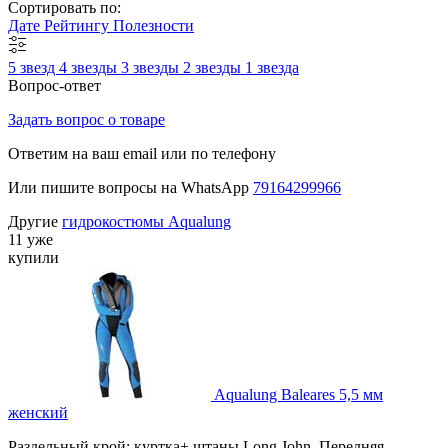
Сортировать по:
Дате
Рейтингу
Полезности
5 звезд
4 звезды
3 звезды
2 звезды
1 звезда
Вопрос-ответ
Задать вопрос о товаре
Ответим на ваш email или по телефону
Или пишите вопросы на WhatsApp
79164299966
Другие
гидрокостюмы Aqualung
11 уже
купили
Aqualung Baleares 5,5 мм
женский
Раздельный крой: куртка+ штаны Long John. Передняя