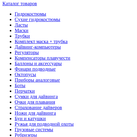
Каталог товаров
Гидрокостюмы
Сухие гидрокостюмы
Ласты
Маски
Трубки
Комплект маска + трубка
Дайвинг-компьютеры
Регуляторы
Компенсаторы плавучести
Баллоны и аксессуары
Фонари подводные
Октопусы
Приборы аналоговые
Боты
Перчатки
Сумки для дайвинга
Очки для плавания
Страхование дайверов
Ножи для дайвинга
Буи и катушки
Ружья для подводной охоты
Грузовые системы
Ребризеры