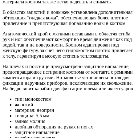
материала костюм так же легко надевать и снимать.
В областях запястий и лодыжек установлена дополнительная
обтюрация "гладкая кожа", обеспечивающая более плотное
прилегание и препятствующая попаданию воды в костюм.
Анатомический крой с мягкими вставками в областях сгиба
рук и ног обеспечивают комфорт во время движения как под
водой, так и на поверхности. Костюм адаптирован под
женскую фигуру, за счет чего гидрокостюм плотно прилегает
к телу, гарантируя высокую степень теплозащиты.
На плечах и пояснице предусмотрено защитное напыление,
предотвращающее истирание костюма от контакта с ремнями
компенсатора и грузами. На запястье установлена петля для
фиксации наручных приборов, исключающее их скольжение.
На бедре вшит карабин для фиксации шлема или аксессуаров.
тип: монокостюм
женский
материал: неопрен
толщина: 5,5 мм
задняя молния
двойная обтюрация на руках и ногах
защитное напыление
карабин для шлема