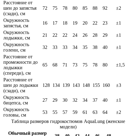
Расстояние от
шеи до запястья
72
75
78
80
85
88
92
±2
(сзади), см
Окружность
16
17
18
19
20
22
23
±1
запястья, см
Окружность
21
22
22
24
26
28
29
±1
лодыжки, см
Окружность
32
33
33
34
35
38
40
±1
голени, см
Расстояние от
промежности до
65
68
71
73
75
78
80
±1,5
лодыжки
(спереди), см
Расстояние от
шеи до лодыжки
128
134
139
143
148
155
160
±3
(сзади), см
Окружность
27
29
30
32
34
37
40
±1
бицепса, см
Окружность
53
55
57
59
61
63
64
±2
головы, см
Таблица размеров гидрокостюмов AquaLung (женские
модели)
Обычный размер
38
40
42
44
46
48