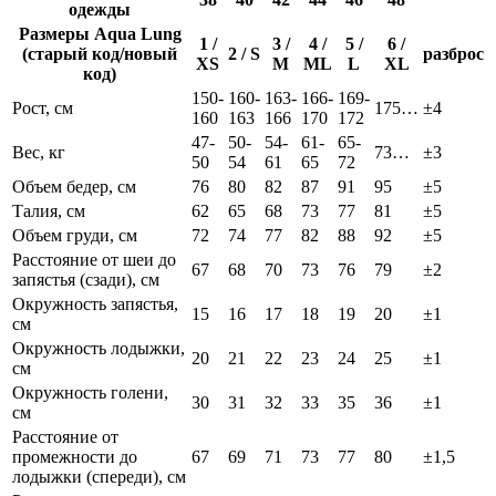
одежды
Размеры Aqua Lung
1 /
3 /
4 /
5 /
6 /
(старый код/новый
2 / S
разброс
XS
M
ML
L
XL
код)
150-
160-
163-
166-
169-
Рост, см
175…
±4
160
163
166
170
172
47-
50-
54-
61-
65-
Вес, кг
73…
±3
50
54
61
65
72
Объем бедер, см
76
80
82
87
91
95
±5
Талия, см
62
65
68
73
77
81
±5
Объем груди, см
72
74
77
82
88
92
±5
Расстояние от шеи до
67
68
70
73
76
79
±2
запястья (сзади), см
Окружность запястья,
15
16
17
18
19
20
±1
см
Окружность лодыжки,
20
21
22
23
24
25
±1
см
Окружность голени,
30
31
32
33
35
36
±1
см
Расстояние от
промежности до
67
69
71
73
77
80
±1,5
лодыжки (спереди), см