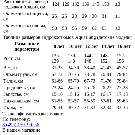
Расстояние от шеи до
124
129
132
139
145
150
±3
лодыжки (сзади), см
Окружность бицепса,
25
26
28
29
30
31
±1
см
Окружность головы,
50
53
56
59
62
63
±2
см
Таблица размеров гидрокостюмов AquaLung (детские модели)
Размерные
8 лет
10 лет
12 лет
14 лет
16 лет
параметры
135-
139-
144-
148-
152-
Рост, см
139
143
148
152
156
Вес, кг
31-33
34-36
38-40
41-43
45-57
Объем груди, см
67-72
70-75
73-78
76-81
79-84
Талия, см
61-66
65-70
67-73
71-76
79-84
Предплечье, см
23-24
24-25
25-26
26-27
27-28
Запястье, см
15-16
15-16
16-17
16-17
17-18
Пах-лодыжка, см
51-55
53-57
55-59
57-61
59-63
Икры, см
29-31
30-32
31-33
32-34
33-35
Также оформить заказ можно
По телефону:
8 (495) 150–99–56
В нашем магазине: