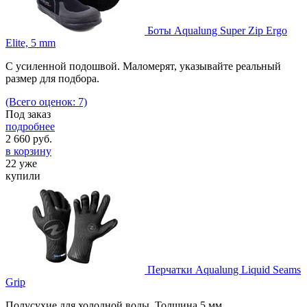
Боты Aqualung Super Zip Ergo
Elite, 5 mm
С усиленной подошвой. Маломерят, указывайте реальный
размер для подбора.
(Всего оценок: 7)
Под заказ
подробнее
2 660
руб.
в корзину
22 уже
купили
Перчатки Aqualung Liquid Seams
Grip
Полусухие для холодной воды. Толщина 5 мм