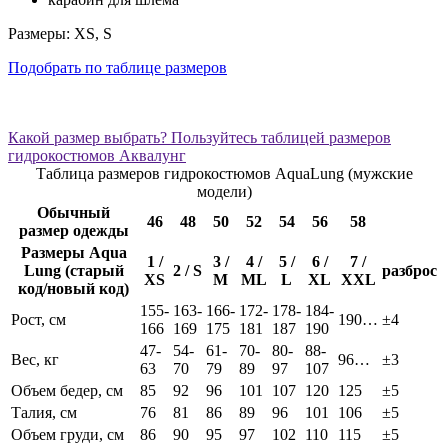
Размеры: XS, S
Подобрать по таблице размеров
Какой размер выбрать? Пользуйтесь таблицей размеров
гидрокостюмов Аквалунг
Таблица размеров гидрокостюмов AquaLung (мужские
модели)
Обычный
46
48
50
52
54
56
58
размер одежды
Размеры Aqua
1 /
3 /
4 /
5 /
6 /
7 /
Lung (старый
2 / S
разброс
XS
M
ML
L
XL
XXL
код/новый код)
155-
163-
166-
172-
178-
184-
Рост, см
190…
±4
166
169
175
181
187
190
47-
54-
61-
70-
80-
88-
Вес, кг
96…
±3
63
70
79
89
97
107
Объем бедер, см
85
92
96
101
107
120
125
±5
Талия, см
76
81
86
89
96
101
106
±5
Объем груди, см
86
90
95
97
102
110
115
±5