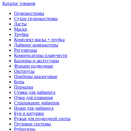
Каталог товаров
Гидрокостюмы
Сухие гидрокостюмы
Ласты
Маски
Трубки
Комплект маска + трубка
Дайвинг-компьютеры
Регуляторы
Компенсаторы плавучести
Баллоны и аксессуары
Фонари подводные
Октопусы
Приборы аналоговые
Боты
Перчатки
Сумки для дайвинга
Очки для плавания
Страхование дайверов
Ножи для дайвинга
Буи и катушки
Ружья для подводной охоты
Грузовые системы
Ребризеры