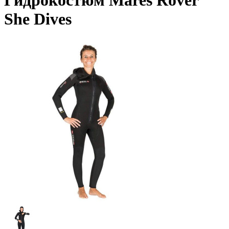
Гидрокостюм Mares Rover
She Dives