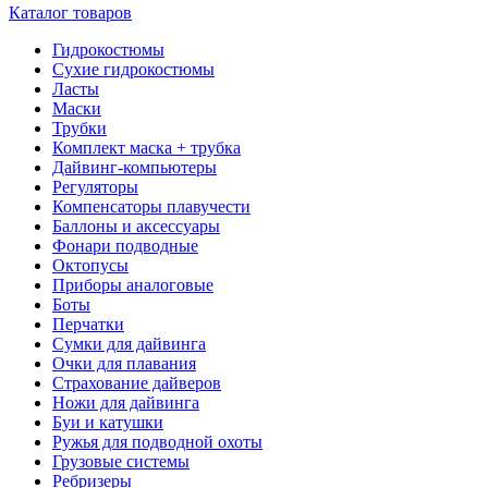
Каталог товаров
Гидрокостюмы
Сухие гидрокостюмы
Ласты
Маски
Трубки
Комплект маска + трубка
Дайвинг-компьютеры
Регуляторы
Компенсаторы плавучести
Баллоны и аксессуары
Фонари подводные
Октопусы
Приборы аналоговые
Боты
Перчатки
Сумки для дайвинга
Очки для плавания
Страхование дайверов
Ножи для дайвинга
Буи и катушки
Ружья для подводной охоты
Грузовые системы
Ребризеры