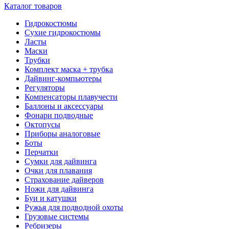
Каталог товаров
Гидрокостюмы
Сухие гидрокостюмы
Ласты
Маски
Трубки
Комплект маска + трубка
Дайвинг-компьютеры
Регуляторы
Компенсаторы плавучести
Баллоны и аксессуары
Фонари подводные
Октопусы
Приборы аналоговые
Боты
Перчатки
Сумки для дайвинга
Очки для плавания
Страхование дайверов
Ножи для дайвинга
Буи и катушки
Ружья для подводной охоты
Грузовые системы
Ребризеры