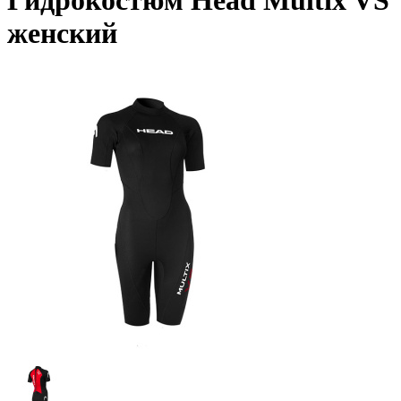
Гидрокостюм Head Multix VS
женский