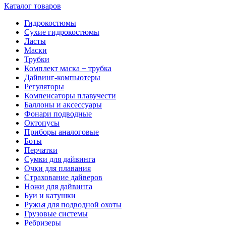
Каталог товаров
Гидрокостюмы
Сухие гидрокостюмы
Ласты
Маски
Трубки
Комплект маска + трубка
Дайвинг-компьютеры
Регуляторы
Компенсаторы плавучести
Баллоны и аксессуары
Фонари подводные
Октопусы
Приборы аналоговые
Боты
Перчатки
Сумки для дайвинга
Очки для плавания
Страхование дайверов
Ножи для дайвинга
Буи и катушки
Ружья для подводной охоты
Грузовые системы
Ребризеры